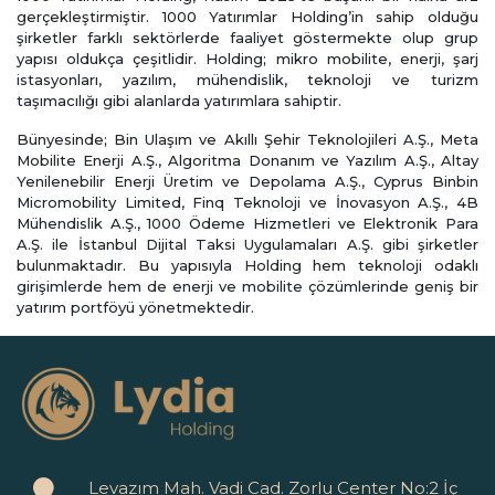
gerçekleştirmiştir. 1000 Yatırımlar Holding’in sahip olduğu
şirketler farklı sektörlerde faaliyet göstermekte olup grup
yapısı oldukça çeşitlidir. Holding; mikro mobilite, enerji, şarj
istasyonları, yazılım, mühendislik, teknoloji ve turizm
taşımacılığı gibi alanlarda yatırımlara sahiptir.
Bünyesinde; Bin Ulaşım ve Akıllı Şehir Teknolojileri A.Ş., Meta
Mobilite Enerji A.Ş., Algoritma Donanım ve Yazılım A.Ş., Altay
Yenilenebilir Enerji Üretim ve Depolama A.Ş., Cyprus Binbin
Micromobility Limited, Finq Teknoloji ve İnovasyon A.Ş., 4B
Mühendislik A.Ş., 1000 Ödeme Hizmetleri ve Elektronik Para
A.Ş. ile İstanbul Dijital Taksi Uygulamaları A.Ş. gibi şirketler
bulunmaktadır. Bu yapısıyla Holding hem teknoloji odaklı
girişimlerde hem de enerji ve mobilite çözümlerinde geniş bir
yatırım portföyü yönetmektedir.
Levazım Mah. Vadi Cad. Zorlu Center No:2 İç