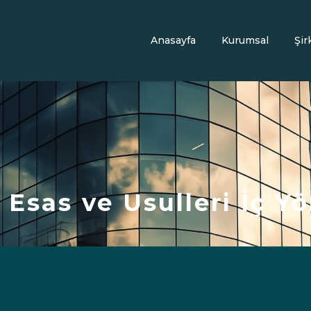
Anasayfa
Kurumsal
Şir
 Esas ve Usulleri İç Y