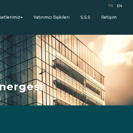
TR
EN
ketlerimiz
Yatırımcı İlişkileri
S.S.S
İletişim
önergesi